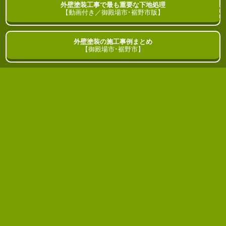
外壁塗装工事で最も重要な下地処理
御殿場市･裾野市
の
外壁塗装
ガイド
【動画付き／御殿場市･裾野市版】
外壁塗装の施工事例まとめ
HOME
ブログ
【御殿場市･裾野市】
FRP防水って何？
2020年12月02日