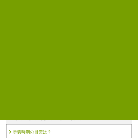
高橋 達央
一級塗装技能士、建築士、雨漏り診断士など建築に関する資
格を多数取得しています。
建築塗装に30年携わっており、その経験に基づいた情報提供
をおこなっています。
前のページ
次のページ
さらに知識を深めたい方は、
こちらの記事も参考にしてください
塗装時期の目安は？