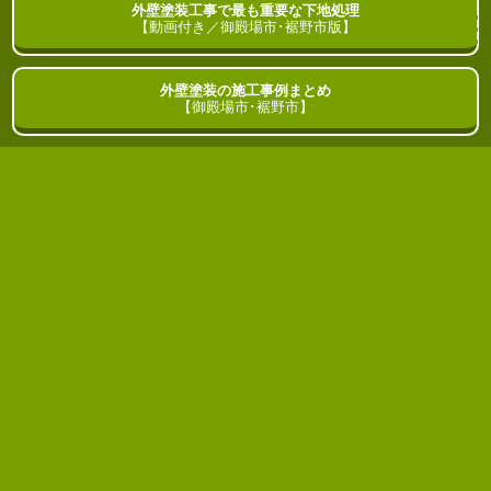
外壁塗装工事で最も重要な下地処理
御殿場市･裾野市
の
外壁塗装
ガイド
【動画付き／御殿場市･裾野市版】
外壁塗装の施工事例まとめ
HOME
ブログ
【御殿場市･裾野市】
塗装でも大切な色の三属性
2023年01月15日