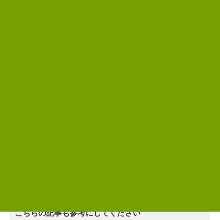
高橋 達央
一級塗装技能士、建築士、雨漏り診断士など建築に関する資
格を多数取得しています。
建築塗装に30年携わっており、その経験に基づいた情報提供
をおこなっています。
前のページ
次のページ
さらに知識を深めたい方は、
こちらの記事も参考にしてください