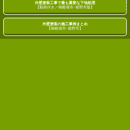
外壁塗装工事で最も重要な下地処理
御殿場市･裾野市
の
外壁塗装
ガイド
【動画付き／御殿場市･裾野市版】
外壁塗装の施工事例まとめ
HOME
ブログ
【御殿場市･裾野市】
外壁塗装のサンプル色選びを屋外で行う
理由
2024年10月10日