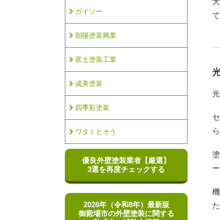
大
ガイソー
て
朝陽塗装興業
富士塗装工業
成美塗装
光
四季彩塗装
セ
ら
ワタミとそう
塗
優良外壁塗装業者
【厳選】
ー
3選を再度チェックする
機
2026年（令和8年）最新版
た
御殿場市の外壁塗装に関する