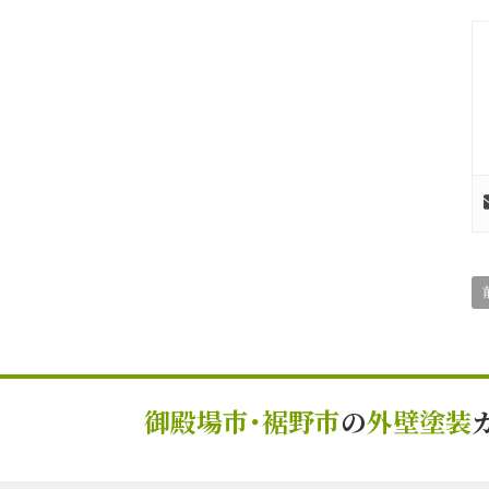
御殿場市･裾野市
の
外壁塗装