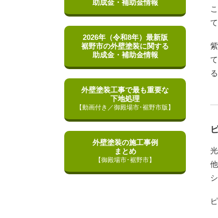
助成金・補助金情報
こ
て
2026年（令和8年）最新版
裾野市の外壁塗装に関する
紫
助成金・補助金情報
て
る
外壁塗装工事で最も重要な
下地処理
【動画付き／御殿場市･裾野市版】
外壁塗装の施工事例
光
まとめ
【御殿場市･裾野市】
他
シ
ピ