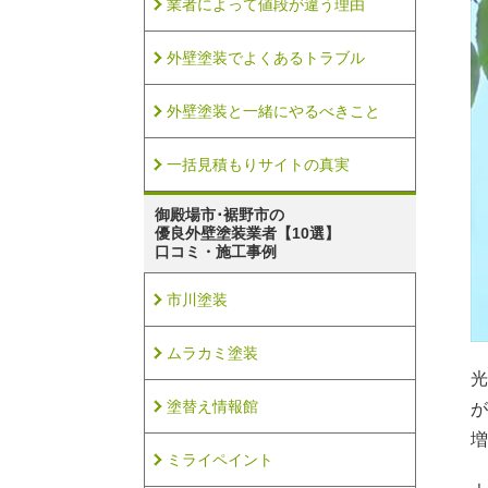
業者によって値段が違う理由
外壁塗装でよくあるトラブル
外壁塗装と一緒にやるべきこと
一括見積もりサイトの真実
御殿場市･裾野市の
優良外壁塗装業者【10選】
口コミ・施工事例
市川塗装
ムラカミ塗装
光
塗替え情報館
が
増
ミライペイント