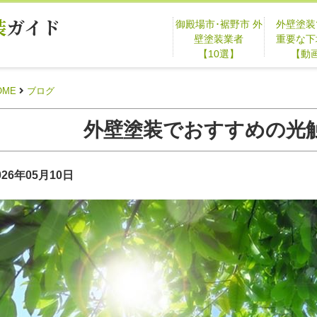
装
ガイド
御殿場市･裾野市 外
外壁塗装
壁塗装業者
重要な下
【10選】
【動
OME
ブログ
外壁塗装でおすすめの光
026年05月10日