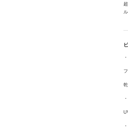
超
ル
・
フ
乾
・
U
・