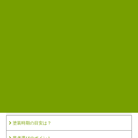
高橋 達央
一級塗装技能士、建築士、雨漏り診断士など建築に関する資
格を多数取得しています。
建築塗装に30年携わっており、その経験に基づいた情報提供
をおこなっています。
前のページ
次のページ
さらに知識を深めたい方は、
こちらの記事も参考にしてください
塗装時期の目安は？