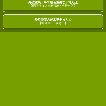
外壁塗装工事で最も重要な下地処理
御殿場市･裾野市
の
外壁塗装
ガイド
【動画付き／御殿場市･裾野市版】
外壁塗装の施工事例まとめ
HOME
ブログ
【御殿場市･裾野市】
外壁塗装の見積書で確認できる重要な5
つの項目
2023年08月15日